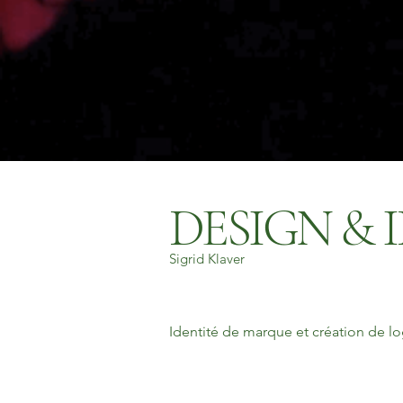
DESIGN & 
Sigrid Klaver
Identité de marque et création de lo