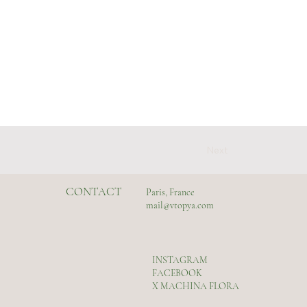
Next
CONTACT
Paris, France
mail@vtopya.com
INSTAGRAM
FACEBOOK
X MACHINA FLORA