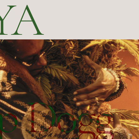
YA
p Dogg