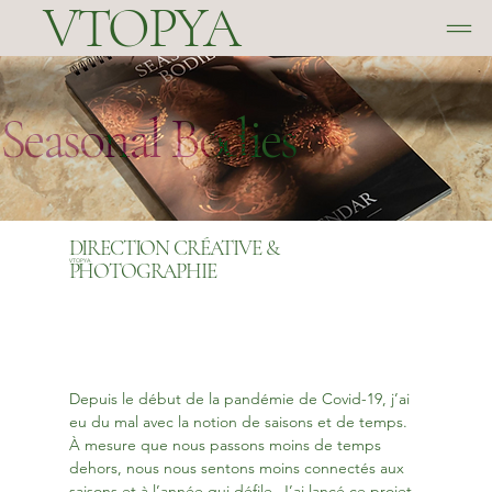
VTOPYA
Seasonal Bodies
DIRECTION CRÉATIVE &
VTOPYA
PHOTOGRAPHIE
Depuis le début de la pandémie de Covid-19, j’ai 
eu du mal avec la notion de saisons et de temps. 
À mesure que nous passons moins de temps 
dehors, nous nous sentons moins connectés aux 
saisons et à l’année qui défile. J’ai lancé ce projet 